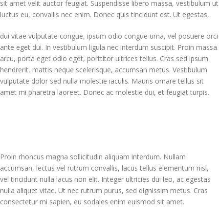
sit amet velit auctor feugiat. Suspendisse libero massa, vestibulum ut
luctus eu, convallis nec enim. Donec quis tincidunt est. Ut egestas,
dui vitae vulputate congue, ipsum odio congue urna, vel posuere orci
ante eget dui. In vestibulum ligula nec interdum suscipit. Proin massa
arcu, porta eget odio eget, porttitor ultrices tellus. Cras sed ipsum
hendrerit, mattis neque scelerisque, accumsan metus. Vestibulum
vulputate dolor sed nulla molestie iaculis. Mauris ornare tellus sit
amet mi pharetra laoreet. Donec ac molestie dui, et feugiat turpis.
Proin rhoncus magna sollicitudin aliquam interdum. Nullam
accumsan, lectus vel rutrum convallis, lacus tellus elementum nisl,
vel tincidunt nulla lacus non elit. Integer ultricies dui leo, ac egestas
nulla aliquet vitae. Ut nec rutrum purus, sed dignissim metus. Cras
consectetur mi sapien, eu sodales enim euismod sit amet.