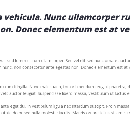
a vehicula. Nunc ullamcorper r
non. Donec elementum est at ve
erat sed lorem dictum ullamcorper. Sed vel elit sed nunc ornare auctor
um nunc, non consectetur ante egestas non. Donec elementum est at 
 rutrum fringilla. Nunc malesuada, tortor bibendum feugiat pharetra, 
elit auctor feugiat. Suspendisse libero massa, vestibulum ut luctus eu
nte eget dui. In vestibulum ligula nec interdum suscipit. Proin massa a
ate dolor sed nulla molestie iaculis. Mauris ornare tellus sit amet mi