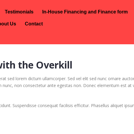
Testimonials
In-House Financing and Finance form
out Us
Contact
ith the Overkill
erat sed lorem dictum ullamcorper. Sed vel elit sed nunc ornare auctor
um nunc, non consectetur ante egestas non. Donec elementum est at 
cidunt. Suspendisse consequat facilisis efficitur. Phasellus aliquet ip