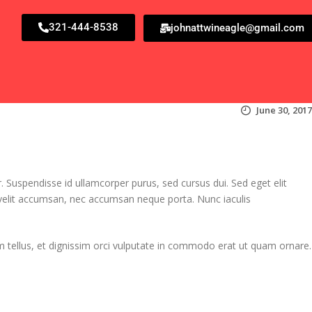
321-444-8538
johnattwineagle@gmail.com
June 30, 2017
. Suspendisse id ullamcorper purus, sed cursus dui. Sed eget elit
velit accumsan, nec accumsan neque porta. Nunc iaculis
sum tellus, et dignissim orci vulputate in commodo erat ut quam ornare.