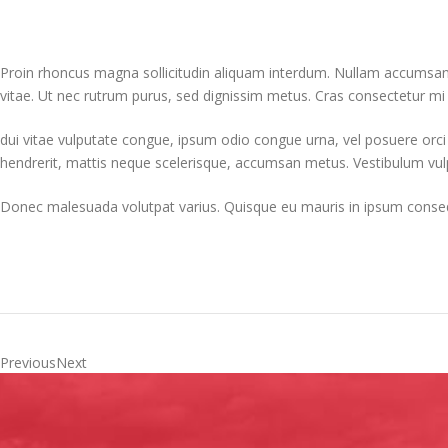
Proin rhoncus magna sollicitudin aliquam interdum. Nullam accumsan, lec
vitae. Ut nec rutrum purus, sed dignissim metus. Cras consectetur m
dui vitae vulputate congue, ipsum odio congue urna, vel posuere orci a
hendrerit, mattis neque scelerisque, accumsan metus. Vestibulum vulput
Donec malesuada volutpat varius. Quisque eu mauris in ipsum consequat
PreviousNext